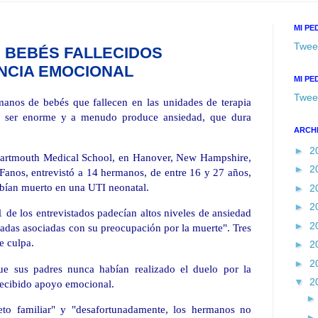
MI PE
Twee
 BEBÉS FALLECIDOS
NCIA EMOCIONAL
MI PE
Twee
anos de bebés que fallecen en las unidades de terapia
de ser enorme y a menudo produce ansiedad, que dura
ARCH
►
2
Dartmouth Medical School, en Hanover, New Hampshire,
►
2
 Fanos, entrevistó a 14 hermanos, de entre 16 y 27 años,
abían muerto en una UTI neonatal.
►
2
►
2
 de los entrevistados padecían altos niveles de ansiedad
►
2
teradas asociadas con su preocupación por la muerte". Tres
e culpa.
►
2
►
2
e sus padres nunca habían realizado el duelo por la
▼
2
 recibido apoyo emocional.
reto familiar" y "desafortunadamente, los hermanos no