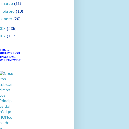
►
marzo
(11)
►
febrero
(10)
►
enero
(20)
008
(235)
007
(177)
TROS
RIBIMOS LOS
IPIOS DEL
GO HONCODE