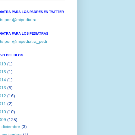
DIATRA PARA LOS PADRES EN TWITTER
ts por @mipediatra
DIATRA PARA LOS PEDIATRAS
ts por @mipediatra_pedi
IVO DEL BLOG
019
(1)
015
(1)
014
(1)
013
(5)
012
(16)
011
(2)
010
(10)
009
(125)
►
diciembre
(3)
►
noviembre
(4)