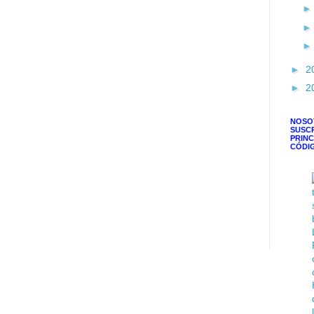
►
2
►
2
NOSO
SUSC
PRINC
CÓDI