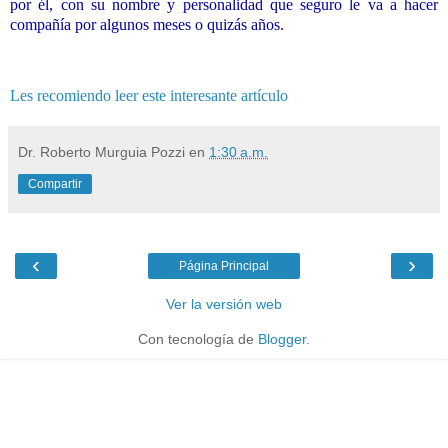
por él, con su nombre y personalidad que seguro le va a hacer
compañía por algunos meses o quizás años.
mipediatra, amigo, imaginario, amigo imaginario, mupr53021272wa,
Les recomiendo leer este interesante artículo
Dr. Roberto Murguia Pozzi
en
1:30 a.m.
Compartir
‹
›
Página Principal
Ver la versión web
Con tecnología de
Blogger
.