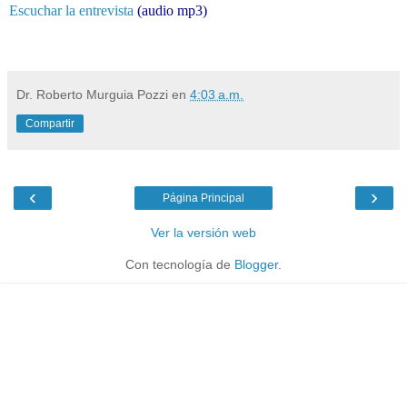
Escuchar la entrevista
(audio mp3)
mipediatra, ortopedia, audio, mp3, entrevistas
Dr. Roberto Murguia Pozzi
en
4:03 a.m.
Compartir
‹
›
Página Principal
Ver la versión web
Con tecnología de
Blogger
.