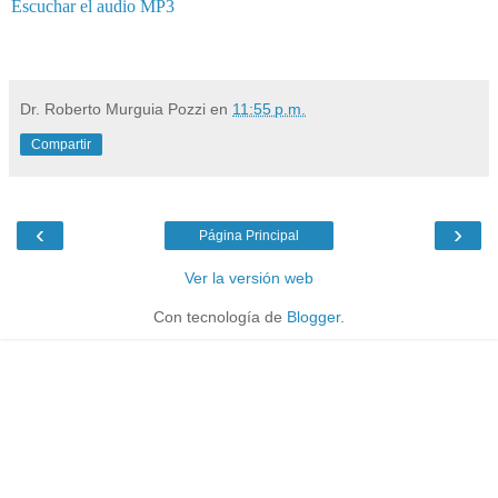
Escuchar el audio MP3
mipediatra, aftas, herpes, herpes bucal, estomatitis herpetica, ulceras bucales
Dr. Roberto Murguia Pozzi
en
11:55 p.m.
Compartir
‹
›
Página Principal
Ver la versión web
Con tecnología de
Blogger
.