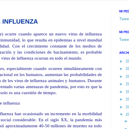
MI PE
Twee
 INFLUENZA
MI PE
e) ocurre cuando aparece un nuevo virus de influenza
Twee
e inmunidad, lo que resulta en epidemias a nivel mundial
alidad. Con el crecimiento constante de los medios de
ización y las condiciones de hacinamiento, es probable
ARCH
 virus de influenza ocurran en todo el mundo.
►
2
les, especialmente cuando ocurren simultáneamente con
►
2
stacional en los humanos, aumentan las probabilidades de
►
2
n de los virus de influenza animales y humanos. Durante
►
2
rentado varias amenazas de pandemia, por esto es que la
►
2
solo es una cuestión de tiempo.
►
2
e influenza
►
2
nfluenza han ocasionado un incremento en la morbilidad
▼
2
 social considerable. En el siglo XX, la pandemia más
usó aproximadamente 40-50 millones de muertes en todo