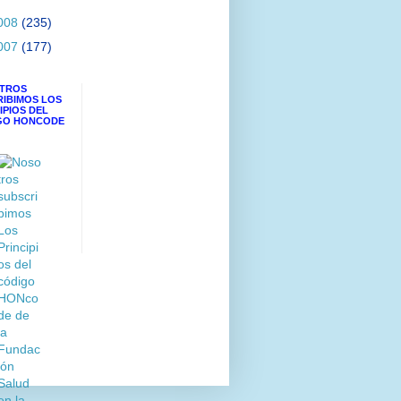
008
(235)
007
(177)
TROS
RIBIMOS LOS
IPIOS DEL
GO HONCODE