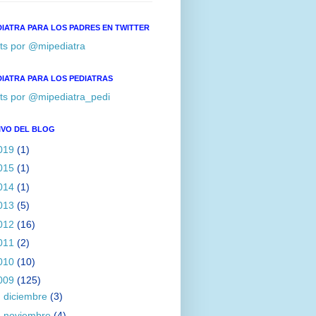
DIATRA PARA LOS PADRES EN TWITTER
ts por @mipediatra
DIATRA PARA LOS PEDIATRAS
ts por @mipediatra_pedi
IVO DEL BLOG
019
(1)
015
(1)
014
(1)
013
(5)
012
(16)
011
(2)
010
(10)
009
(125)
►
diciembre
(3)
►
noviembre
(4)