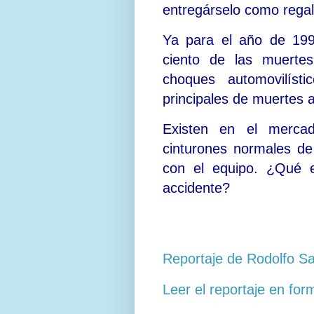
entregárselo como regal
Ya para el año de 199
ciento de las muerte
choques automovilíst
principales de muertes a
Existen en el mercado
cinturones normales d
con el equipo. ¿Qué 
accidente?
accidentes, seguridad en el automovi
mipediatra, mupr5301272wa
Reportaje de Rodolfo S
Leer el reportaje en fo