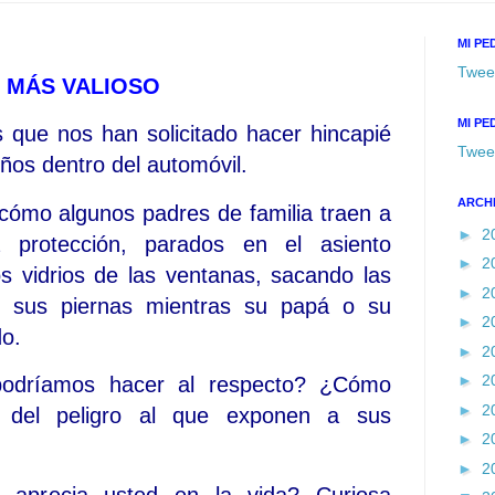
MI PE
Twee
 MÁS VALIOSO
MI PE
 que nos han solicitado hacer hincapié
Twee
iños dentro del automóvil.
ARCH
cómo algunos padres de familia traen a
►
2
a protección, parados en el asiento
►
2
s vidrios de las ventanas, sacando las
►
2
 sus piernas mientras su papá o su
►
2
o.
►
2
►
2
odríamos hacer al respecto? ¿Cómo
►
2
ia del peligro al que exponen a sus
►
2
►
2
aprecia usted en la vida? Curiosa