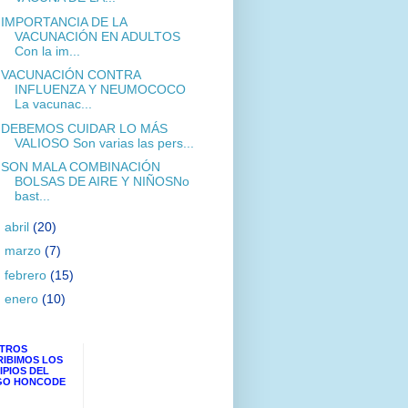
IMPORTANCIA DE LA
VACUNACIÓN EN ADULTOS
Con la im...
VACUNACIÓN CONTRA
INFLUENZA Y NEUMOCOCO
La vacunac...
DEBEMOS CUIDAR LO MÁS
VALIOSO Son varias las pers...
SON MALA COMBINACIÓN
BOLSAS DE AIRE Y NIÑOSNo
bast...
►
abril
(20)
►
marzo
(7)
►
febrero
(15)
►
enero
(10)
TROS
RIBIMOS LOS
IPIOS DEL
GO HONCODE