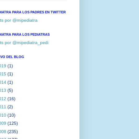
DIATRA PARA LOS PADRES EN TWITTER
ts por @mipediatra
DIATRA PARA LOS PEDIATRAS
ts por @mipediatra_pedi
IVO DEL BLOG
019
(1)
015
(1)
014
(1)
013
(5)
012
(16)
011
(2)
010
(10)
009
(125)
008
(235)