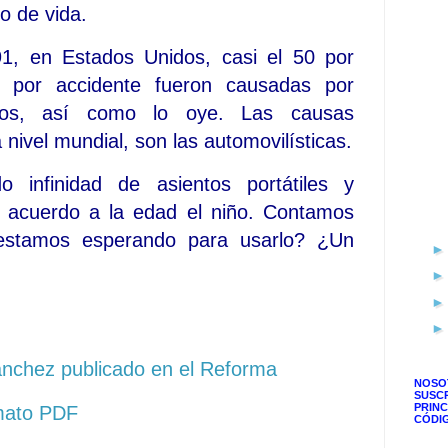
o de vida.
1, en Estados Unidos, casi el 50 por
s por accidente fueron causadas por
icos, así como lo oye. Las causas
 nivel mundial, son las automovilísticas.
 infinidad de asientos portátiles y
e acuerdo a la edad el niño. Contamos
estamos esperando para usarlo? ¿Un
l, auto, accidentes, boldas de aire, cinturon de seguridad,
anchez publicado en el Reforma
NOSO
SUSC
PRINC
rmato PDF
CÓDI