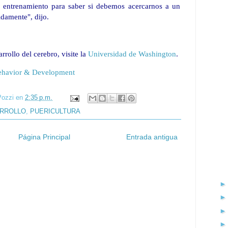
entrenamiento para saber si debemos acercarnos a un
idamente", dijo.
rrollo del cerebro, visite la
Universidad de Washington
.
 Behavior & Development
Pozzi
en
2:35 p.m.
ARROLLO
,
PUERICULTURA
Página Principal
Entrada antigua