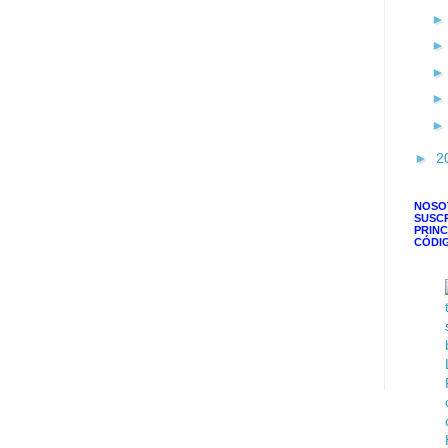
►
2
NOSO
SUSC
PRINC
CÓDI