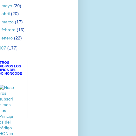
►
mayo
(20)
►
abril
(20)
►
marzo
(17)
►
febrero
(16)
►
enero
(22)
007
(177)
TROS
RIBIMOS LOS
IPIOS DEL
GO HONCODE