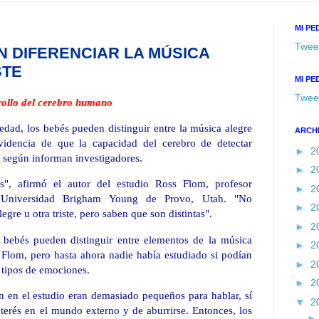
MI PE
Twee
 DIFERENCIAR LA MÚSICA
STE
MI PE
Twee
rrollo del cerebro humano
edad, los bebés pueden distinguir entre la música alegre
ARCH
evidencia de que la capacidad del cerebro de detectar
►
2
 según informan investigadores.
►
2
s", afirmó el autor del estudio Ross Flom, profesor
►
2
 Universidad Brigham Young de Provo, Utah. "No
►
2
re u otra triste, pero saben que son distintas".
►
2
s bebés pueden distinguir entre elementos de la música
►
2
 Flom, pero hasta ahora nadie había estudiado si podían
►
2
e tipos de emociones.
►
2
n en el estudio eran demasiado pequeños para hablar, sí
▼
2
nterés en el mundo externo y de aburrirse. Entonces, los