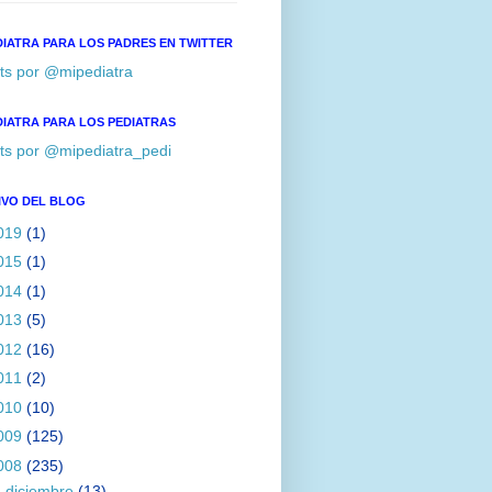
DIATRA PARA LOS PADRES EN TWITTER
ts por @mipediatra
DIATRA PARA LOS PEDIATRAS
ts por @mipediatra_pedi
IVO DEL BLOG
019
(1)
015
(1)
014
(1)
013
(5)
012
(16)
011
(2)
010
(10)
009
(125)
008
(235)
►
diciembre
(13)