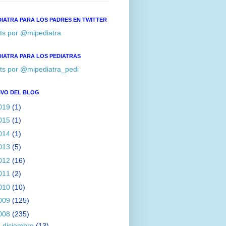
DIATRA PARA LOS PADRES EN TWITTER
ts por @mipediatra
DIATRA PARA LOS PEDIATRAS
ts por @mipediatra_pedi
IVO DEL BLOG
019
(1)
015
(1)
014
(1)
013
(5)
012
(16)
011
(2)
010
(10)
009
(125)
008
(235)
►
diciembre
(13)