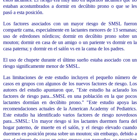
estaban acostumbrados a dormir en decúbito prono o que se les
pasó a esta posición.
Los factores asociados con un mayor riesgo de SMSL fueron
compartir cama, especialmente en lactantes menores de 13 semanas;
uso de edredones nórdicos; dormir en decúbito prono sobre un
mouton; dormir en casa de un amigo o un pariente vs dormir en la
casa paterna; y dormir en el salón vs en la cama de los padres.
El uso de chupete durante el último sueño estaba asociado con un
riesgo significamente menor de SMSL.
Las limitaciones de este estudio incluyen el pequeño número de
casos en grupos con algunos de los nuevos factores de riesgo.
Los
autores del estudio apuntaron que, "Este estudio ha aclarado los
factores de riesgo para...SMSL en una población en la que pocos
lactantes dormían en decúbito prono." "Este estudio apoya las
recomendaciones actuales de la American Academy of Pediatrics.
Este estudio ha identificado varios factores de riesgo novedosos
para...SMSL: Un mayor riesgo si los lactantes duermen fuera del
hogar paterno, de muerte en el salón, y el riesgo elevado cuando
duermen en posición prona sobre un mouton; sin embargo, debido a
que el número de casos en estos grupos son pequeños, se necesitan