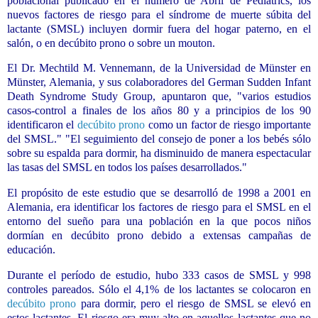
poblacional publicado en el número de Abril de Pediatrics, los
nuevos factores de riesgo para el síndrome de muerte súbita del
lactante (SMSL) incluyen dormir fuera del hogar paterno, en el
salón, o en decúbito prono o sobre un mouton.
El Dr. Mechtild M. Vennemann, de la Universidad de Münster en
Münster, Alemania, y sus colaboradores del German Sudden Infant
Death Syndrome Study Group, apuntaron que, "varios estudios
casos-control a finales de los años 80 y a principios de los 90
identificaron el
decúbito prono
como un factor de riesgo importante
del SMSL." "El seguimiento del consejo de poner a los bebés sólo
sobre su espalda para dormir, ha disminuido de manera espectacular
las tasas del SMSL en todos los países desarrollados."
El propósito de este estudio que se desarrolló de 1998 a 2001 en
Alemania, era identificar los factores de riesgo para el SMSL en el
entorno del sueño para una población en la que pocos niños
dormían en decúbito prono debido a extensas campañas de
educación.
Durante el período de estudio, hubo 333 casos de SMSL y 998
controles pareados. Sólo el 4,1% de los lactantes se colocaron en
decúbito prono
para dormir, pero el riesgo de SMSL se elevó en
estos lactantes. El riesgo era muy alto en aquellos lactantes que no