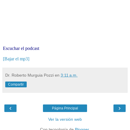
Escuchar el podcast
[Bajar el mp3]
Dr. Roberto Murguia Pozzi
en
3:11 a.m.
Compartir
‹
›
Página Principal
Ver la versión web
Con tecnología de
Blogger
.